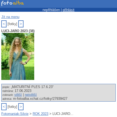
nepřihlášen |
přihlásit
Jít na menu
<
[fotky]
>
LUCI-JARO 2023 (38)
„MATURITNÍ PLES 17.6.23“
popis:
17.06.2023
nahrána:
větší
|
největší
zobrazit:
m-fotoalba.xchat.cz/fotky/27939427
adresa:
<
[fotky]
>
Fotomaniak-Silvie
>
ROK 2023
> LUCI-JARO...