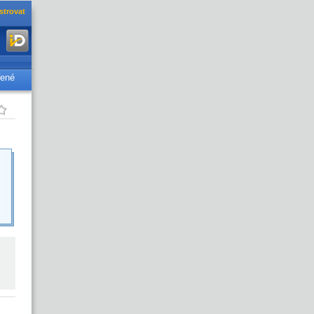
strovat
řené