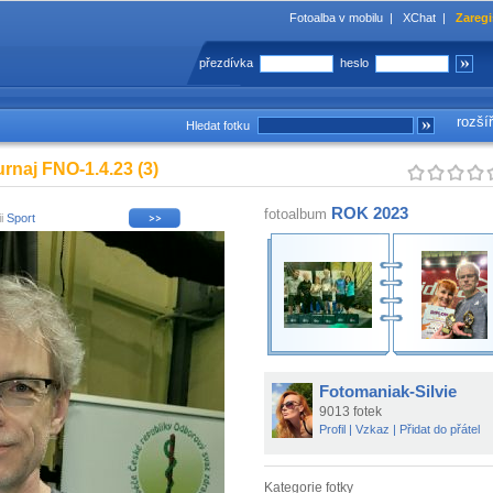
Fotoalba v mobilu
|
XChat
|
Zaregi
přezdívka
heslo
rozší
Hledat fotku
rnaj FNO-1.4.23 (3)
ROK 2023
fotoalbum
ii
Sport
Fotomaniak-Silvie
9013 fotek
Profil
|
Vzkaz
|
Přidat do přátel
Kategorie fotky