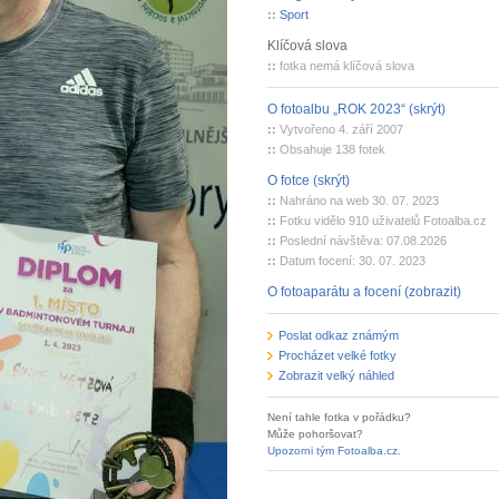
::
Sport
Klíčová slova
::
fotka nemá klíčová slova
O fotoalbu „ROK 2023“ (skrýt)
::
Vytvořeno 4. září 2007
::
Obsahuje 138 fotek
O fotce (skrýt)
::
Nahráno na web 30. 07. 2023
::
Fotku vidělo 910 uživatelů Fotoalba.cz
::
Poslední návštěva: 07.08.2026
::
Datum focení: 30. 07. 2023
O fotoaparátu a focení (zobrazit)
Poslat odkaz známým
Procházet velké fotky
Zobrazit velký náhled
Není tahle fotka v pořádku?
Může pohoršovat?
Upozorni tým Fotoalba.cz
.