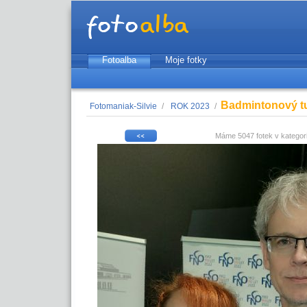
Fotoalba
Moje fotky
Badmintonový tu
Fotomaniak-Silvie
/
ROK 2023
/
Máme 5047 fotek v kategor