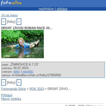
nepřihlášen |
přihlásit
Jít na menu
<
[fotky]
>
DRSNÝ ZÁVOD ROMAN RACE 20...
„ŽIMROVICE-6.7.23“
popis:
30.07.2023
nahrána:
větší
|
největší
zobrazit:
m-fotoalba.xchat.cz/fotky/27950592
adresa:
<
[fotky]
>
Fotomaniak-Silvie
>
ROK 2023
> DRSNÝ ZÁVO...
Přihlásit
Hlavní stránka