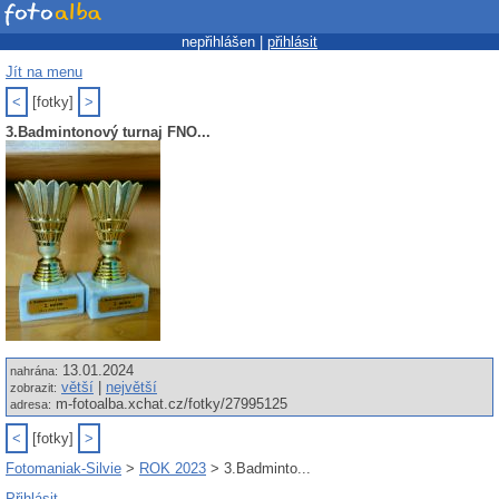
nepřihlášen |
přihlásit
Jít na menu
<
[fotky]
>
3.Badmintonový turnaj FNO...
13.01.2024
nahrána:
větší
|
největší
zobrazit:
m-fotoalba.xchat.cz/fotky/27995125
adresa:
<
[fotky]
>
Fotomaniak-Silvie
>
ROK 2023
> 3.Badminto...
Přihlásit