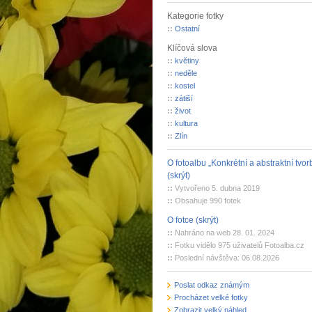
Kategorie fotky
::
Ostatní
Klíčová slova
::
květiny
::
neděle
::
kostel
::
zátiší
::
život
::
kultura
::
Zlín
O fotoalbu „Konkrétní a abstraktní tvor
(skrýt)
::
Vytvořeno 5. dubna 2019
::
Obsahuje 990 fotek
O fotce (skrýt)
::
Nahráno na web 28. 01. 2024
::
Fotku vidělo 975 uživatelů Fotoalba.cz
::
Poslední návštěva: 06.08.2026
Poslat odkaz známým
Procházet velké fotky
Zobrazit velký náhled