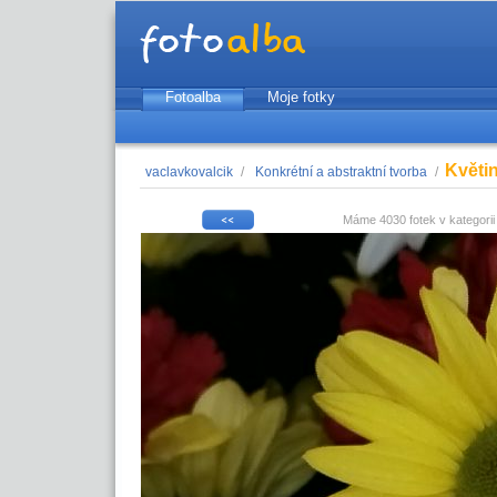
Fotoalba
Moje fotky
Květin
vaclavkovalcik
/
Konkrétní a abstraktní tvorba
/
Máme 4030 fotek v kategori