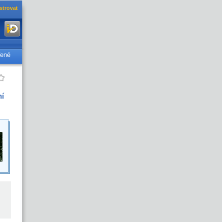
strovat
řené
ní