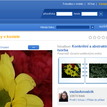
Fotoalba v mobilu
|
XChat
|
Zaregi
přezdívka
heslo
rozší
Hledat fotku
y v kostele
Konkrétní a abstrakt
fotoalbum
i
Ostatní
tvorba
Putuji totiž různými uměleckými směry.
vaclavkovalcik
10874 fotek
Profil
|
Vzkaz
|
Přidat do přátel