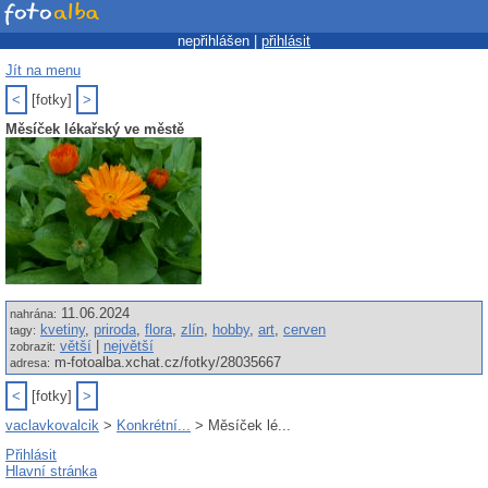
nepřihlášen |
přihlásit
Jít na menu
<
[fotky]
>
Měsíček lékařský ve městě
11.06.2024
nahrána:
kvetiny
,
priroda
,
flora
,
zlín
,
hobby
,
art
,
cerven
tagy:
větší
|
největší
zobrazit:
m-fotoalba.xchat.cz/fotky/28035667
adresa:
<
[fotky]
>
vaclavkovalcik
>
Konkrétní...
> Měsíček lé...
Přihlásit
Hlavní stránka