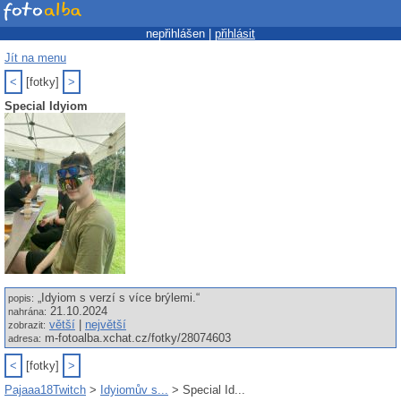
nepřihlášen |
přihlásit
Jít na menu
<
[fotky]
>
Special Idyiom
„Idyiom s verzí s více brýlemi.“
popis:
21.10.2024
nahrána:
větší
|
největší
zobrazit:
m-fotoalba.xchat.cz/fotky/28074603
adresa:
<
[fotky]
>
Pajaaa18Twitch
>
Idyiomův s...
> Special Id...