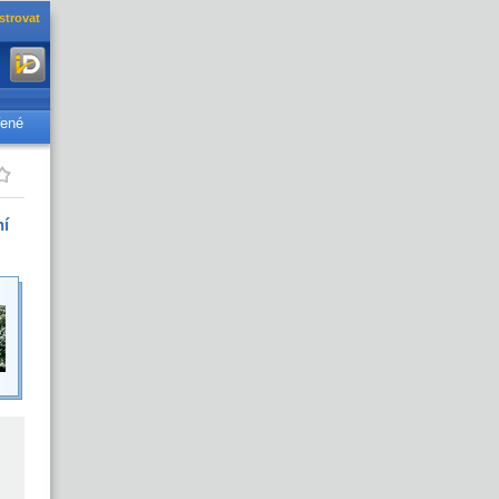
strovat
řené
ní