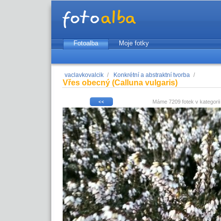
Fotoalba
Moje fotky
vaclavkovalcik
/
Konkrétní a abstraktní tvorba
/
Vřes obecný (Calluna vulgaris)
Máme 7209 fotek v kategori