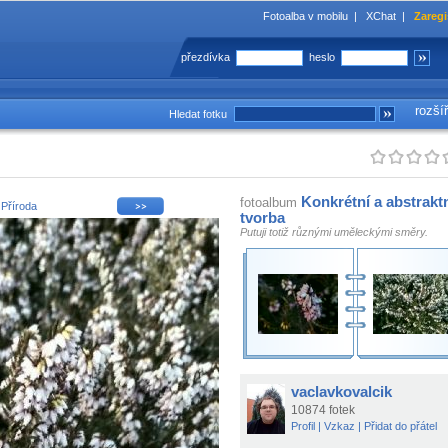
Fotoalba v mobilu
|
XChat
|
Zaregi
přezdívka
heslo
rozší
Hledat fotku
Konkrétní a abstrakt
fotoalbum
i
Příroda
tvorba
Putuji totiž různými uměleckými směry.
vaclavkovalcik
10874 fotek
Profil
|
Vzkaz
|
Přidat do přátel