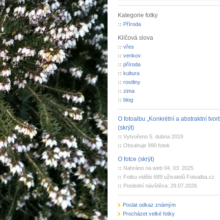
Kategorie fotky
::
Příroda
Klíčová slova
::
vřes
::
venkov
::
příroda
::
kultura
::
rostliny
::
zima
::
blog
O fotoalbu „Konkrétní a abstraktní tvor
(skrýt)
::
Vytvořeno 5. dubna 2019
::
Obsahuje 990 fotek
O fotce (skrýt)
::
Nahráno na web 04. 03. 2025
::
Fotku vidělo 689 uživatelů Fotoalba.cz
::
Poslední návštěva: 29.07.2026
Poslat odkaz známým
Procházet velké fotky