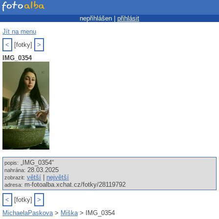
nepřihlášen |
přihlásit
Jít na menu
<
[fotky]
>
IMG_0354
„IMG_0354“
popis:
28.03.2025
nahrána:
větší
|
největší
zobrazit:
m-fotoalba.xchat.cz/fotky/28119792
adresa:
<
[fotky]
>
MichaelaPaskova
>
Miška
> IMG_0354