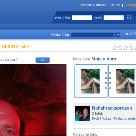
Fotoalba v mobilu
|
XChat
|
Zaregi
přezdívka
heslo
rozší
Hledat fotku
_000812_587
Moje album
fotoalbum
tky od kluků
Nahahrackaprozen
2 fotek
Profil
|
Vzkaz
|
Přidat do přáte
Kategorie fotky