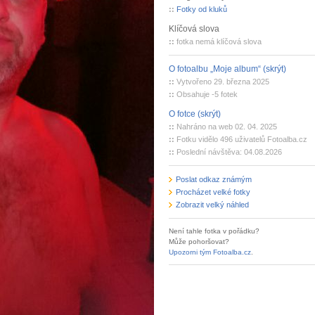
::
Fotky od kluků
Klíčová slova
::
fotka nemá klíčová slova
O fotoalbu „Moje album“ (skrýt)
::
Vytvořeno 29. března 2025
::
Obsahuje -5 fotek
O fotce (skrýt)
::
Nahráno na web 02. 04. 2025
::
Fotku vidělo 496 uživatelů Fotoalba.cz
::
Poslední návštěva: 04.08.2026
Poslat odkaz známým
Procházet velké fotky
Zobrazit velký náhled
Není tahle fotka v pořádku?
Může pohoršovat?
Upozorni tým Fotoalba.cz
.