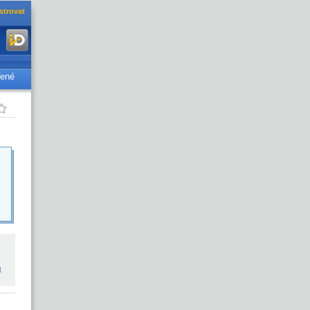
strovat
řené
l