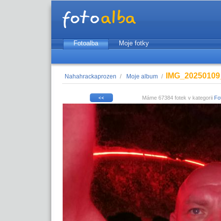
Fotoalba
Moje fotky
IMG_20250109
Nahahrackaprozen
/
Moje album
/
Máme 67384 fotek v kategorii
Fo