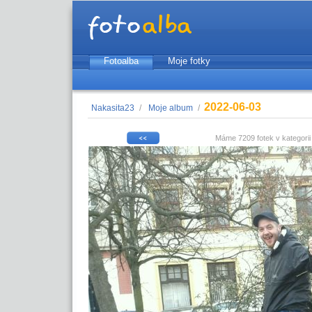
Fotoalba
Moje fotky
2022-06-03
Nakasita23
/
Moje album
/
Máme 7209 fotek v kategori