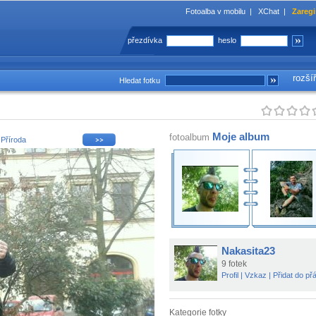
Fotoalba v mobilu
|
XChat
|
Zaregi
přezdívka
heslo
rozší
Hledat fotku
Moje album
fotoalbum
i
Příroda
Nakasita23
9 fotek
Profil
|
Vzkaz
|
Přidat do přá
Kategorie fotky