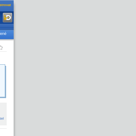
strovat
řené
tel