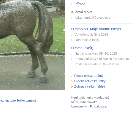
::
Příroda
Klíčová slova
::
fotka nemá klíčová slova
O fotoalbu „Moje album“ (skrýt)
::
Vytvořeno 9. října 2025
::
Obsahuje 3 fotky
O fotce (skrýt)
::
Nahráno na web 09. 10. 2025
::
Fotku vidělo 378 uživatelů Fotoalba.cz
::
Poslední návštěva: 05.08.2026
Poslat odkaz známým
Procházet velké fotky
Zobrazit velký náhled
Není tahle fotka v pořádku?
kaz na tuto fotku známým
Může pohoršovat?
Upozorni tým Fotoalba.cz
.