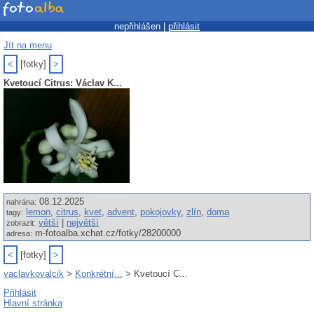
nepřihlášen |
přihlásit
Jít na menu
<
[fotky]
>
Kvetoucí Citrus: Václav K...
08.12.2025
nahrána:
lemon
,
citrus
,
kvet
,
advent
,
pokojovky
,
zlín
,
doma
tagy:
větší
|
největší
zobrazit:
m-fotoalba.xchat.cz/fotky/28200000
adresa:
<
[fotky]
>
vaclavkovalcik
>
Konkrétní...
> Kvetoucí C...
Přihlásit
Hlavní stránka