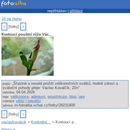
nepřihlášen |
přihlásit
Jít na menu
<
[fotky]
>
Kvetoucí pouštní růže Vác...
„Šťastné a veselé prožití velikonočních svátků, hodně zdraví a
popis:
sváteční pohody přeje: Václav Kovalčík, Zlín“
04.04.2026
nahrána:
velikonoce
,
adenium
,
poustniruze
,
blog
,
jaro
tagy:
větší
|
největší
zobrazit:
m-fotoalba.xchat.cz/fotky/28231909
adresa:
<
[fotky]
>
vaclavkovalcik
>
Konkrétní...
> Kvetoucí p...
Přihlásit