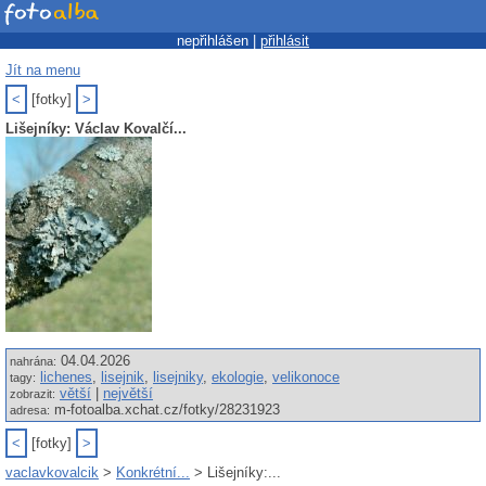
nepřihlášen |
přihlásit
Jít na menu
<
[fotky]
>
Lišejníky: Václav Kovalčí...
04.04.2026
nahrána:
lichenes
,
lisejnik
,
lisejniky
,
ekologie
,
velikonoce
tagy:
větší
|
největší
zobrazit:
m-fotoalba.xchat.cz/fotky/28231923
adresa:
<
[fotky]
>
vaclavkovalcik
>
Konkrétní...
> Lišejníky:...