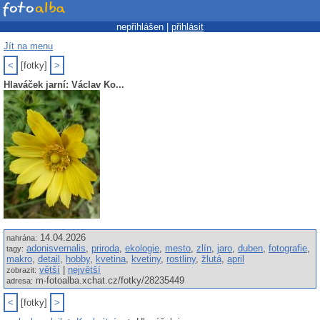
nepřihlášen |
přihlásit
Jít na menu
<
[fotky]
>
Hlaváček jarní: Václav Ko...
14.04.2026
nahrána:
adonisvernalis
,
priroda
,
ekologie
,
mesto
,
zlín
,
jaro
,
duben
,
fotografie
,
tagy:
makro
,
detail
,
hobby
,
kvetina
,
kvetiny
,
rostliny
,
žlutá
,
april
větší
|
největší
zobrazit:
m-fotoalba.xchat.cz/fotky/28235449
adresa:
<
[fotky]
>