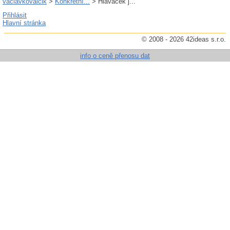
vaclavkovalcik
>
Konkrétní...
> Hlaváček j...
Přihlásit
Hlavní stránka
© 2008 - 2026 42ideas s.r.o.
info o ceně přenosu dat