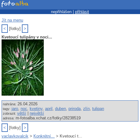
nepřihlášen |
přihlásit
Jít na menu
<
[fotky]
>
Kvetoucí tulipány v noci...
26.04.2026
nahrána:
jaro
,
noc
,
kvetiny
,
april
,
duben
,
priroda
,
zlín
,
tulipan
tagy:
větší
|
největší
zobrazit:
m-fotoalba.xchat.cz/fotky/28238519
adresa:
<
[fotky]
>
vaclavkovalcik
>
Konkrétní...
> Kvetoucí t...