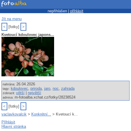
nepřihlášen |
přihlásit
Jít na menu
<
[fotky]
>
Kvetoucí kdoulovec japons...
26.04.2026
nahrána:
kdoulovec
,
priroda
,
jaro
,
noc
,
zahrada
tagy:
větší
|
největší
zobrazit:
m-fotoalba.xchat.cz/fotky/28238524
adresa:
<
[fotky]
>
vaclavkovalcik
>
Konkrétní...
> Kvetoucí k...
Přihlásit
Hlavní stránka