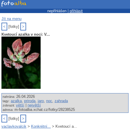
nepřihlášen |
přihlásit
Jít na menu
<
[fotky]
>
Kvetoucí azalka v noci: V...
26.04.2026
nahrána:
azalka
,
priroda
,
jaro
,
noc
,
zahrada
tagy:
větší
|
největší
zobrazit:
m-fotoalba.xchat.cz/fotky/28238525
adresa:
<
[fotky]
>
vaclavkovalcik
>
Konkrétní...
> Kvetoucí a...