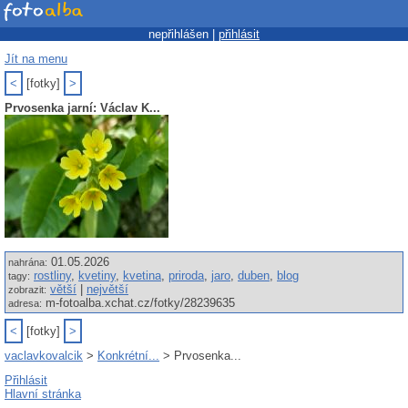
nepřihlášen |
přihlásit
Jít na menu
<
[fotky]
>
Prvosenka jarní: Václav K...
01.05.2026
nahrána:
rostliny
,
kvetiny
,
kvetina
,
priroda
,
jaro
,
duben
,
blog
tagy:
větší
|
největší
zobrazit:
m-fotoalba.xchat.cz/fotky/28239635
adresa:
<
[fotky]
>
vaclavkovalcik
>
Konkrétní...
> Prvosenka...
Přihlásit
Hlavní stránka