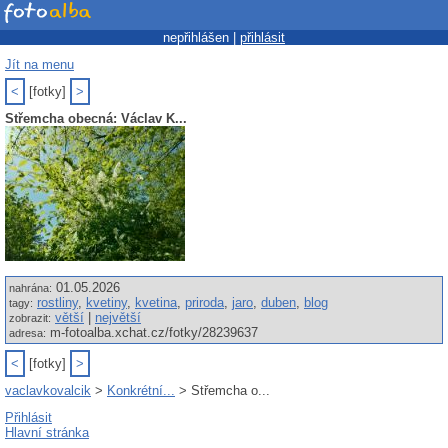
nepřihlášen |
přihlásit
Jít na menu
<
[fotky]
>
Střemcha obecná: Václav K...
01.05.2026
nahrána:
rostliny
,
kvetiny
,
kvetina
,
priroda
,
jaro
,
duben
,
blog
tagy:
větší
|
největší
zobrazit:
m-fotoalba.xchat.cz/fotky/28239637
adresa:
<
[fotky]
>
vaclavkovalcik
>
Konkrétní...
> Střemcha o...
Přihlásit
Hlavní stránka