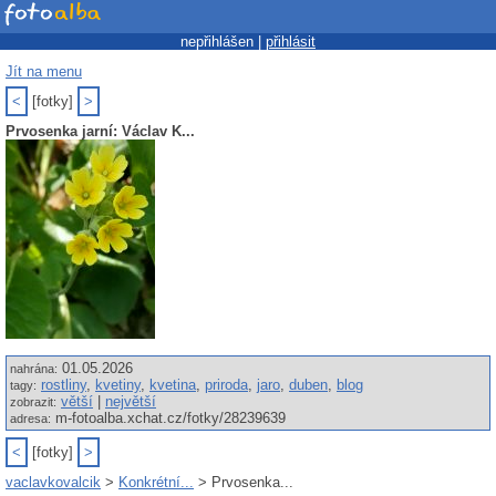
nepřihlášen |
přihlásit
Jít na menu
<
[fotky]
>
Prvosenka jarní: Václav K...
01.05.2026
nahrána:
rostliny
,
kvetiny
,
kvetina
,
priroda
,
jaro
,
duben
,
blog
tagy:
větší
|
největší
zobrazit:
m-fotoalba.xchat.cz/fotky/28239639
adresa:
<
[fotky]
>
vaclavkovalcik
>
Konkrétní...
> Prvosenka...