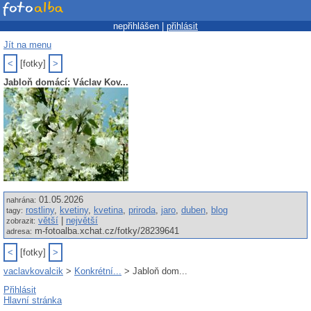
nepřihlášen |
přihlásit
Jít na menu
<
[fotky]
>
Jabloň domácí: Václav Kov...
01.05.2026
nahrána:
rostliny
,
kvetiny
,
kvetina
,
priroda
,
jaro
,
duben
,
blog
tagy:
větší
|
největší
zobrazit:
m-fotoalba.xchat.cz/fotky/28239641
adresa:
<
[fotky]
>
vaclavkovalcik
>
Konkrétní...
> Jabloň dom...
Přihlásit
Hlavní stránka