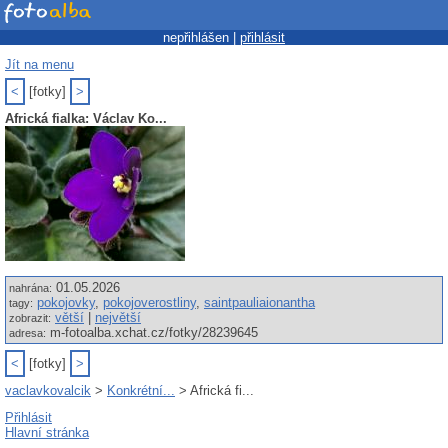
nepřihlášen |
přihlásit
Jít na menu
<
[fotky]
>
Africká fialka: Václav Ko...
01.05.2026
nahrána:
pokojovky
,
pokojoverostliny
,
saintpauliaionantha
tagy:
větší
|
největší
zobrazit:
m-fotoalba.xchat.cz/fotky/28239645
adresa:
<
[fotky]
>
vaclavkovalcik
>
Konkrétní...
> Africká fi...
Přihlásit
Hlavní stránka