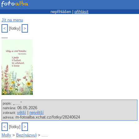
nepřihlášen |
přihlásit
Jít na menu
<
[fotky]
>
.....
„.....“
popis:
06.05.2026
nahrána:
větší
|
největší
zobrazit:
m-fotoalba.xchat.cz/fotky/28240624
adresa:
<
[fotky]
>
Molly
>
Bez(názvu)
> .....