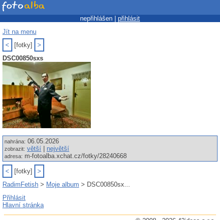
nepřihlášen |
přihlásit
Jít na menu
<
[fotky]
>
DSC00850sxs
06.05.2026
nahrána:
větší
|
největší
zobrazit:
m-fotoalba.xchat.cz/fotky/28240668
adresa:
<
[fotky]
>
RadimFetish
>
Moje album
> DSC00850sx...
Přihlásit
Hlavní stránka