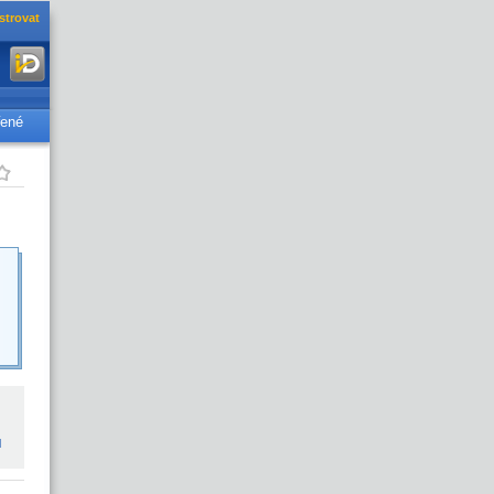
strovat
řené
l