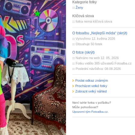
Kategorie fotky
::
Ženy
Klíčová slova
::
fotka nemá klíčová slova
O fotoalbu „Nejlepší móda“ (skrýt)
::
Vytvořeno 12. května 2026
::
Obsahuje 50 fotek
O fotce (skrýt)
::
Nahráno na web 12. 05. 2026
::
Fotku vidělo 385 uživatelů Fotoalba.cz
::
Poslední návštěva: 08.08.2026
Poslat odkaz známým
Procházet velké fotky
Zobrazit velký náhled
Není tahle fotka v pořádku?
Může pohoršovat?
Upozorni tým Fotoalba.cz
.