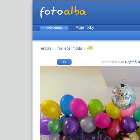
Fotoalba
Moje fotky
46
encas
/
Nejlepší móda
/
50 fotek v albu
Nejlepší 