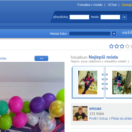
Fotoalba v mobilu
|
XChat
|
Zaregi
přezdívka
heslo
rozší
Hledat fotku
Nejlepší móda
fotoalbum
móda
Nejvíc sexy oblečení z minulého století :)
encas
131 fotek
Profil
|
Vzkaz
|
Přidat do přáte