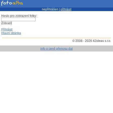
nepřihlášen |
přihlásit
Heslo pro zobrazení fotky:
Přihlásit
Hlavní stránka
© 2008 - 2026 42ideas s.r.o.
info o ceně přenosu dat