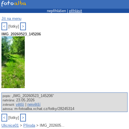
nepřihlášen |
přihlásit
Jít na menu
<
[fotky]
>
IMG_20260523_145206
„IMG_20260523_145206“
popis:
23.05.2026
nahrána:
větší
|
největší
zobrazit:
m-fotoalba.xchat.cz/fotky/28245314
adresa:
<
[fotky]
>
Ulicnice01
>
Přiroda
> IMG_202605...