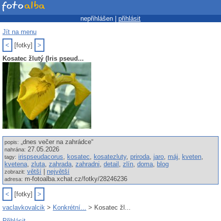
nepřihlášen |
přihlásit
Jít na menu
<
[fotky]
>
Kosatec žlutý (Iris pseud...
„dnes večer na zahrádce“
popis:
27.05.2026
nahrána:
irispseudacorus
,
kosatec
,
kosatezluty
,
priroda
,
jaro
,
máj
,
kveten
,
tagy:
kvetena
,
zluta
,
zahrada
,
zahradni
,
detail
,
zlín
,
doma
,
blog
větší
|
největší
zobrazit:
m-fotoalba.xchat.cz/fotky/28246236
adresa:
<
[fotky]
>
vaclavkovalcik
>
Konkrétní...
> Kosatec žl...
Přihlásit