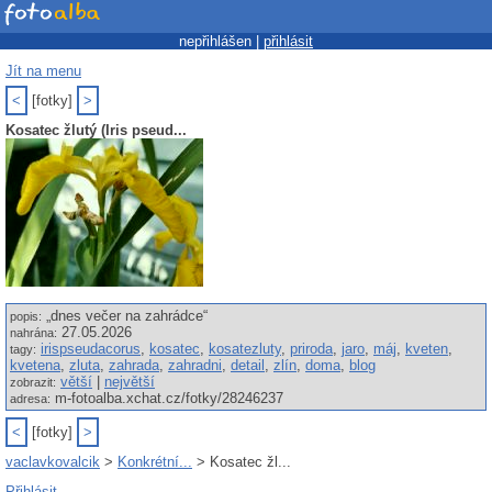
nepřihlášen |
přihlásit
Jít na menu
<
[fotky]
>
Kosatec žlutý (Iris pseud...
„dnes večer na zahrádce“
popis:
27.05.2026
nahrána:
irispseudacorus
,
kosatec
,
kosatezluty
,
priroda
,
jaro
,
máj
,
kveten
,
tagy:
kvetena
,
zluta
,
zahrada
,
zahradni
,
detail
,
zlín
,
doma
,
blog
větší
|
největší
zobrazit:
m-fotoalba.xchat.cz/fotky/28246237
adresa:
<
[fotky]
>
vaclavkovalcik
>
Konkrétní...
> Kosatec žl...
Přihlásit