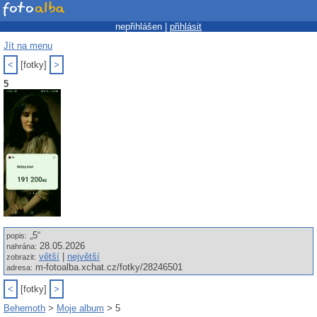
nepřihlášen |
přihlásit
Jít na menu
<
[fotky]
>
5
„5“
popis:
28.05.2026
nahrána:
větší
|
největší
zobrazit:
m-fotoalba.xchat.cz/fotky/28246501
adresa:
<
[fotky]
>
Behemoth
>
Moje album
> 5