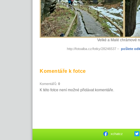
Velké a Malé chrámové n
http://fotoalba.cz/fotky/28246537 –
pošlete od
Komentáře k fotce
Komentářů:
0
K této fotce není možné přidávat komentáře.
xchatcz