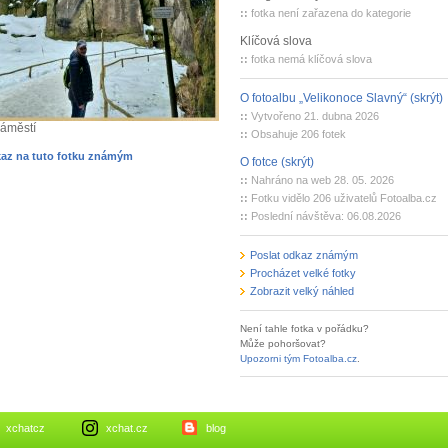
::
fotka není zařazena do kategorie
Klíčová slova
::
fotka nemá klíčová slova
O fotoalbu „Velikonoce Slavný“ (skrýt)
::
Vytvořeno 21. dubna 2026
áměstí
::
Obsahuje 206 fotek
kaz na tuto fotku známým
O fotce (skrýt)
::
Nahráno na web 28. 05. 2026
::
Fotku vidělo 206 uživatelů Fotoalba.cz
::
Poslední návštěva: 06.08.2026
Poslat odkaz známým
Procházet velké fotky
Zobrazit velký náhled
Není tahle fotka v pořádku?
Může pohoršovat?
Upozorni tým Fotoalba.cz
.
xchatcz
xchat.cz
blog