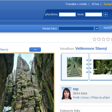
Fotoalba v mobilu
|
XChat
|
Zaregi
přezdívka
heslo
rozší
Hledat fotku
Velikonoce Slavný
fotoalbum
 Slavný
tep
9844 fotek
Profil
|
Vzkaz
|
Přidat do přátel
Kategorie fotky