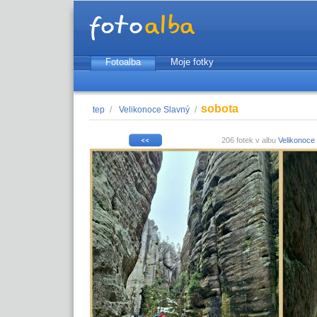
Fotoalba
Moje fotky
sobota
tep
/
Velikonoce Slavný
/
206 fotek v albu
Velikonoce