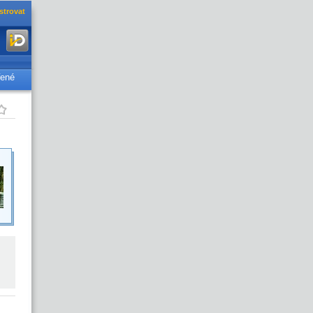
strovat
řené