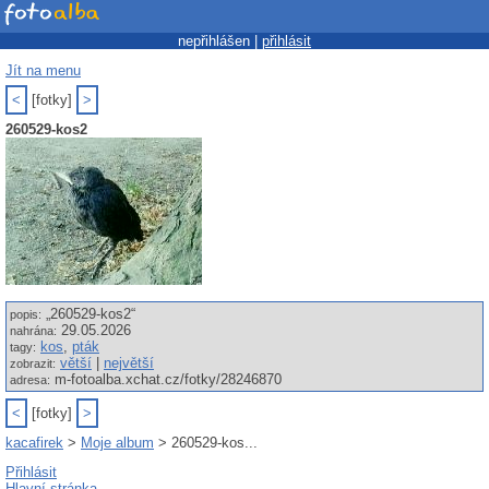
nepřihlášen |
přihlásit
Jít na menu
<
[fotky]
>
260529-kos2
„260529-kos2“
popis:
29.05.2026
nahrána:
kos
,
pták
tagy:
větší
|
největší
zobrazit:
m-fotoalba.xchat.cz/fotky/28246870
adresa:
<
[fotky]
>
kacafirek
>
Moje album
> 260529-kos...
Přihlásit
Hlavní stránka