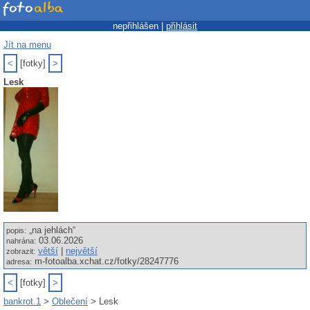
nepřihlášen |
přihlásit
Jít na menu
<
[fotky]
>
Lesk
„na jehlách“
popis:
03.06.2026
nahrána:
větší
|
největší
zobrazit:
m-fotoalba.xchat.cz/fotky/28247776
adresa:
<
[fotky]
>
bankrot.1
>
Oblečení
> Lesk