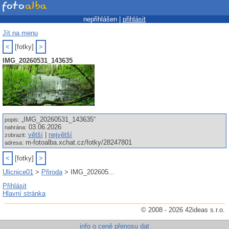
nepřihlášen |
přihlásit
Jít na menu
<
[fotky]
>
IMG_20260531_143635
„IMG_20260531_143635“
popis:
03.06.2026
nahrána:
větší
|
největší
zobrazit:
m-fotoalba.xchat.cz/fotky/28247801
adresa:
<
[fotky]
>
Ulicnice01
>
Přiroda
> IMG_202605...
Přihlásit
Hlavní stránka
© 2008 - 2026 42ideas s.r.o.
info o ceně přenosu dat