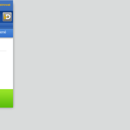
strovat
řené