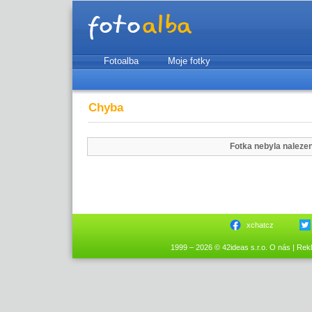
Fotoalba
Moje fotky
Chyba
Fotka nebyla naleze
xchatcz
1999 – 2026 © 42ideas s.r.o.
O nás
|
Rek