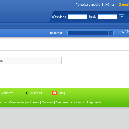
Fotoalba v mobilu
|
XChat
|
Zaregi
přezdívka
heslo
rozší
Hledat fotku
na
xchatcz
xchat.cz
blog
lama
|
Všeobecné podmínky
|
Cookies
|
Nastavení soukromí
|
Nápověda