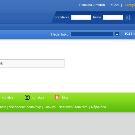
Fotoalba v mobilu
|
XChat
|
Zaregi
přezdívka
heslo
rozší
Hledat fotku
na
xchatcz
xchat.cz
blog
lama
|
Všeobecné podmínky
|
Cookies
|
Nastavení soukromí
|
Nápověda