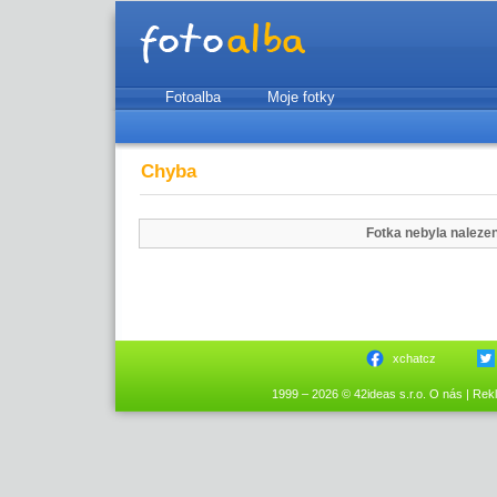
Fotoalba
Moje fotky
Chyba
Fotka nebyla naleze
xchatcz
1999 – 2026 © 42ideas s.r.o.
O nás
|
Rek