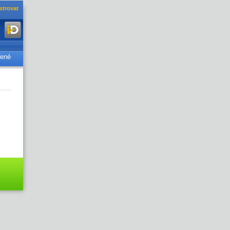
strovat
řené