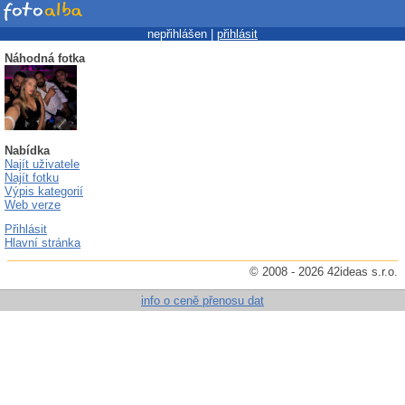
nepřihlášen |
přihlásit
Náhodná fotka
Nabídka
Najít uživatele
Najít fotku
Výpis kategorií
Web verze
Přihlásit
Hlavní stránka
© 2008 - 2026 42ideas s.r.o.
info o ceně přenosu dat