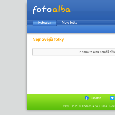
Fotoalba
Moje fotky
Nejnovější fotky
K tomuto albu nemáš přís
xchatcz
1999 – 2026 © 42ideas s.r.o.
O nás
|
Rek