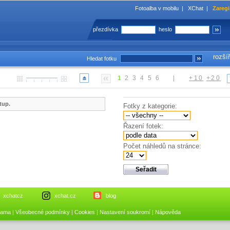
Fotoalba v mobilu
|
XChat
|
Zaregi
přezdívka
heslo
rozší
Hledat fotku
1
2
3
4
5
6
|
+10
+20
tup.
Fotky z kategorie:
Řazení fotek:
Počet náhledů na stránce:
xchatcz
xchat.cz
blog
lama
|
Všeobecné podmínky
|
Cookies
|
Nastavení soukromí
|
Nápověda