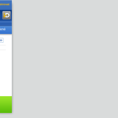
strovat
řené