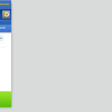
strovat
řené