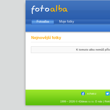
Fotoalba
Moje fotky
Nejnovější fotky
K tomuto albu nemáš přís
xchatcz
1999 – 2026 © 42ideas s.r.o.
O nás
|
Rek