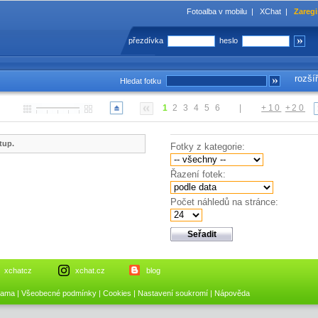
Fotoalba v mobilu
|
XChat
|
Zaregi
přezdívka
heslo
rozší
Hledat fotku
1
2
3
4
5
6
|
+10
+20
tup.
Fotky z kategorie:
Řazení fotek:
Počet náhledů na stránce:
xchatcz
xchat.cz
blog
lama
|
Všeobecné podmínky
|
Cookies
|
Nastavení soukromí
|
Nápověda