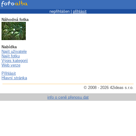
nepřihlášen |
přihlásit
Náhodná fotka
Nabídka
Najít uživatele
Najít fotku
Výpis kategorií
Web verze
Přihlásit
Hlavní stránka
© 2008 - 2026 42ideas s.r.o.
info o ceně přenosu dat