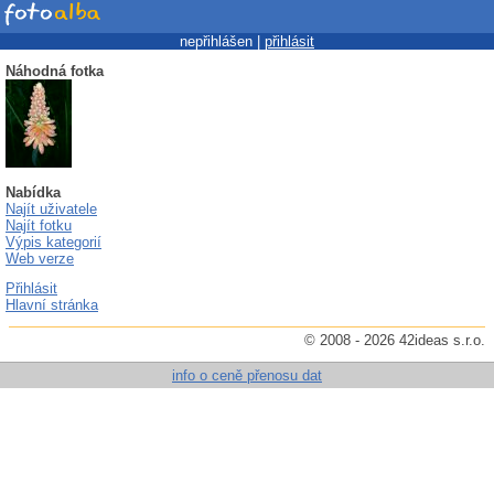
nepřihlášen |
přihlásit
Náhodná fotka
Nabídka
Najít uživatele
Najít fotku
Výpis kategorií
Web verze
Přihlásit
Hlavní stránka
© 2008 - 2026 42ideas s.r.o.
info o ceně přenosu dat