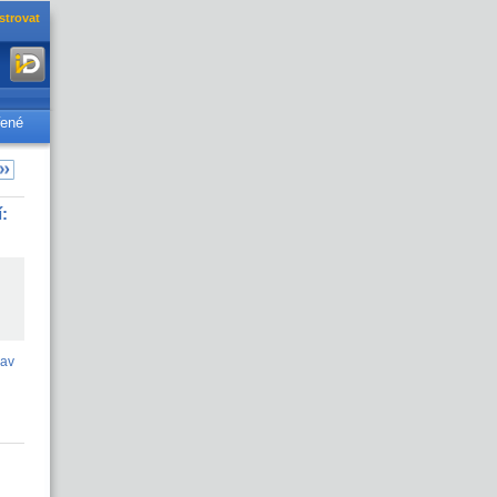
strovat
řené
í:
lav