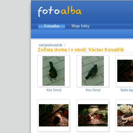
Fotoalba
Moje fotky
vaclavkovalcik
/
Zvířata doma i v okolí: Václav Kovalčík
Kos černý
Kos černý
Naše A