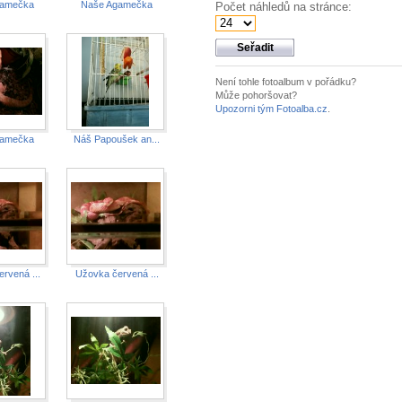
gamečka
Naše Agamečka
Počet náhledů na stránce:
Není tohle fotoalbum v pořádku?
Může pohoršovat?
Upozorni tým Fotoalba.cz
.
gamečka
Náš Papoušek an...
rvená ...
Užovka červená ...