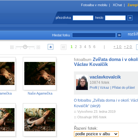
Fotoalba v mobilu
|
XChat
|
Zaregi
přezdívka
heslo
rozší
Hledat fotku
1
2
3
4
5
6
|
+10
+20
Zvířata doma i v okol
fotoalbum
Václav Kovalčík
vaclavkovalcik
10874 fotek
Profil
|
Vzkaz
|
Přidat do přátel
gamečka
Naše Agamečka
O fotoalbu „Zvířata doma i v okolí: Vác
Kovalčík“ (skrýt)
::
Vytvořeno 23. ledna 2019
::
Obsahuje 995 fotek
Řazení fotek: