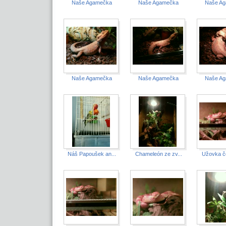
Naše Agamečka
Naše Agamečka
Naše A
Naše Agamečka
Naše Agamečka
Naše A
Náš Papoušek an...
Chameleón ze zv...
Užovka če