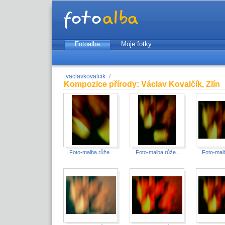
Fotoalba
Moje fotky
vaclavkovalcik
/
Kompozice přírody: Václav Kovalčík, Zlín
Foto-malba růže...
Foto-malba růže...
Foto-malb