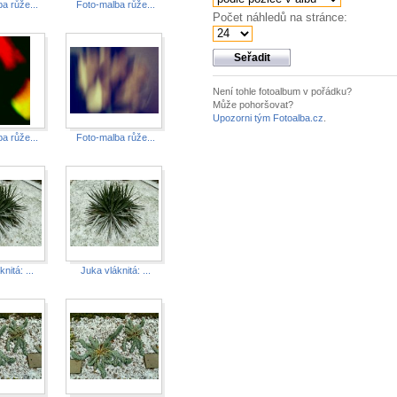
a růže...
Foto-malba růže...
Počet náhledů na stránce:
Není tohle fotoalbum v pořádku?
Může pohoršovat?
Upozorni tým Fotoalba.cz
.
a růže...
Foto-malba růže...
nitá: ...
Juka vláknitá: ...