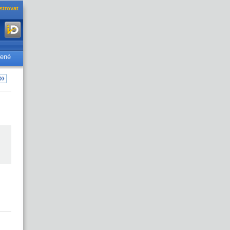
strovat
řené