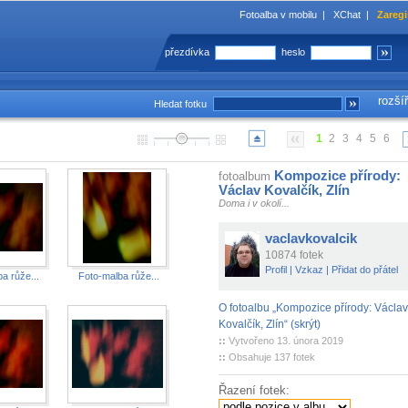
Fotoalba v mobilu
|
XChat
|
Zaregi
přezdívka
heslo
rozší
Hledat fotku
1
2
3
4
5
6
Kompozice přírody:
fotoalbum
Václav Kovalčík, Zlín
Doma i v okolí...
vaclavkovalcik
10874 fotek
Profil
|
Vzkaz
|
Přidat do přátel
a růže...
Foto-malba růže...
O fotoalbu „Kompozice přírody: Václav
Kovalčík, Zlín“ (skrýt)
::
Vytvořeno 13. února 2019
::
Obsahuje 137 fotek
Řazení fotek: