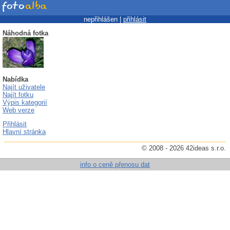
nepřihlášen |
přihlásit
Náhodná fotka
Nabídka
Najít uživatele
Najít fotku
Výpis kategorií
Web verze
Přihlásit
Hlavní stránka
© 2008 - 2026 42ideas s.r.o.
info o ceně přenosu dat