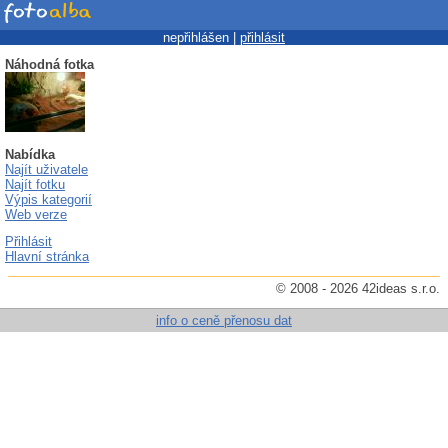
nepřihlášen |
přihlásit
Náhodná fotka
Nabídka
Najít uživatele
Najít fotku
Výpis kategorií
Web verze
Přihlásit
Hlavní stránka
© 2008 - 2026 42ideas s.r.o.
info o ceně přenosu dat