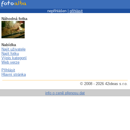
nepřihlášen |
přihlásit
Náhodná fotka
Nabídka
Najít uživatele
Najít fotku
Výpis kategorií
Web verze
Přihlásit
Hlavní stránka
© 2008 - 2026 42ideas s.r.o.
info o ceně přenosu dat