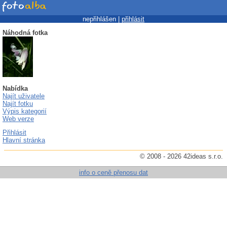
nepřihlášen |
přihlásit
Náhodná fotka
Nabídka
Najít uživatele
Najít fotku
Výpis kategorií
Web verze
Přihlásit
Hlavní stránka
© 2008 - 2026 42ideas s.r.o.
info o ceně přenosu dat