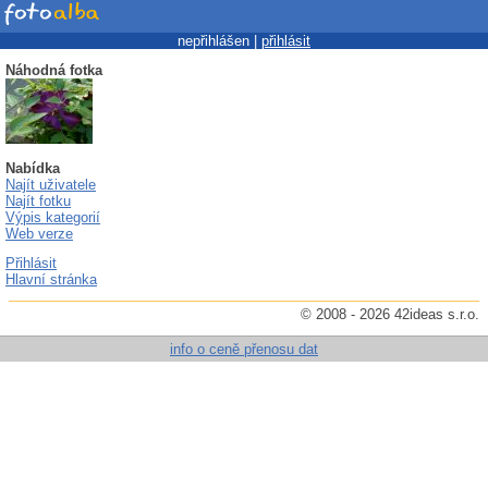
nepřihlášen |
přihlásit
Náhodná fotka
Nabídka
Najít uživatele
Najít fotku
Výpis kategorií
Web verze
Přihlásit
Hlavní stránka
© 2008 - 2026 42ideas s.r.o.
info o ceně přenosu dat