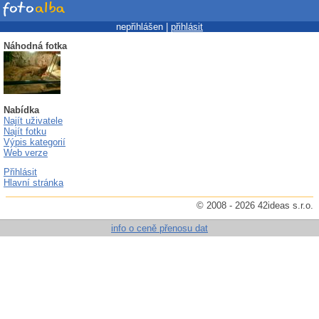
nepřihlášen |
přihlásit
Náhodná fotka
Nabídka
Najít uživatele
Najít fotku
Výpis kategorií
Web verze
Přihlásit
Hlavní stránka
© 2008 - 2026 42ideas s.r.o.
info o ceně přenosu dat